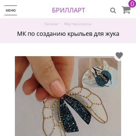
0
БРИЛЛАРТ
МЕНЮ
-
Каталог
Мастер-классы
МК по созданию крыльев для жука
♡