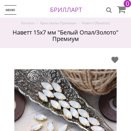
0
БРИЛЛАРТ
МЕНЮ
-
-
Каталог
Кристаллы Премиум
Наветт (Navette)
Наветт 15х7 мм "Белый Опал/Золото"
Премиум
♡