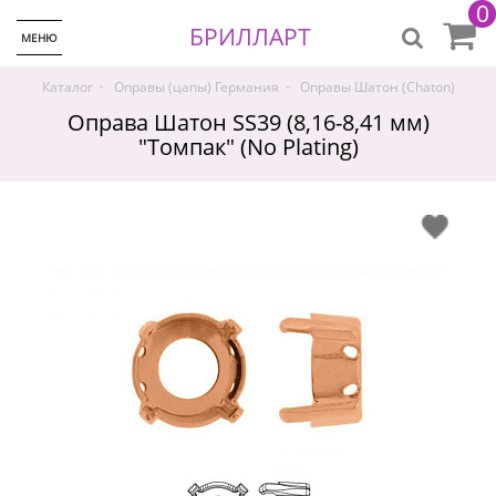
0
БРИЛЛАРТ
МЕНЮ
-
-
Каталог
Оправы (цапы) Германия
Оправы Шатон (Chaton)
Оправа Шатон SS39 (8,16-8,41 мм)
"Томпак" (No Plating)
♡