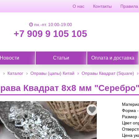
О нас
Контакты
Правила
пн.-пт. 10:00-19:00
+7 909 9 105 105
Новости
Статьи
Оплата и доставка
я
Каталог
Оправы (цапы) Китай
Оправы Квадрат (Square)
рава Квадрат 8х8 мм "Серебро
Материа
В
Форма -
избранное
Размер 
Цвет оп
Отверст
Цена ук