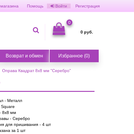
 магазина
Помощь
Войти
Регистрация
0
0
руб.
Возврат и обмен
Избранное
(
0
)
Оправа Квадрат 8х8 мм "Серебро"
"
л - Металл
 Square
- 8х8 мм
равы - Серебро
ия для пришивания - 4 шт
азана за 1 шт