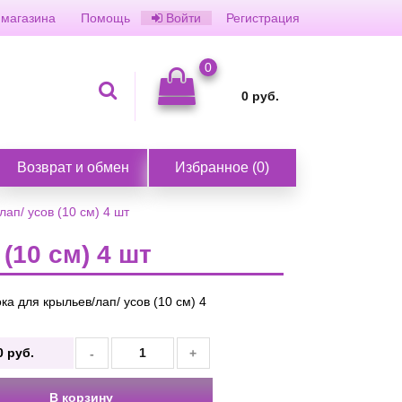
 магазина
Помощь
Войти
Регистрация
0
0
руб.
Возврат и обмен
Избранное
(
0
)
ап/ усов (10 см) 4 шт
(10 см) 4 шт
ка для крыльев/лап/ усов (10 см) 4
0
руб.
-
+
.
В корзину