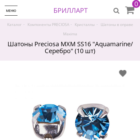
0
БРИЛЛАРТ
МЕНЮ
-
-
-
Каталог
Компоненты PRECIOSA
Кристаллы
Шатоны в оправе
Maxima
Шатоны Preciosa MXM SS16 "Aquamarine/
Серебро" (10 шт)
♡